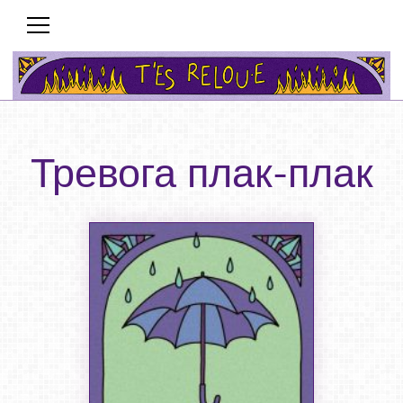
Тревога плак-плак